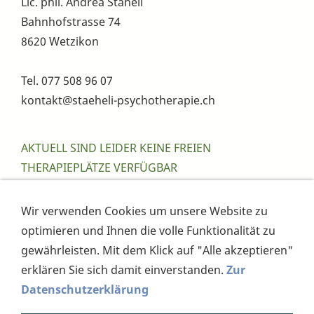
Lic. phil. Andrea Stäheli
Bahnhofstrasse 74
8620 Wetzikon
Tel. 077 508 96 07
kontakt@staeheli-psychotherapie.ch
AKTUELL SIND LEIDER KEINE FREIEN
THERAPIEPLÄTZE VERFÜGBAR
Ich freue mich auf Ihre Kontaktaufnahme zu einem
Wir verwenden Cookies um unsere Website zu
späteren Zeitpunkt
optimieren und Ihnen die volle Funktionalität zu
gewährleisten. Mit dem Klick auf "Alle akzeptieren"
erklären Sie sich damit einverstanden.
Zur
Datenschutzerklärung
Kontakt
Impressum
Haftungsausschluss
Datenschutz